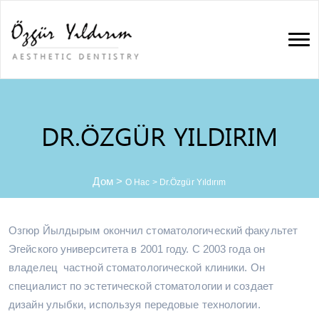
DR.ÖZGÜR YILDIRIM
Дом
>
О Нас
>
Dr.Özgür Yıldırım
Озгюр Йылдырым окончил стоматологический факультет
Эгейского университета в 2001 году. С 2003 года он
владелец частной стоматологической клиники. Он
специалист по эстетической стоматологии и создает
дизайн улыбки, используя передовые технологии.