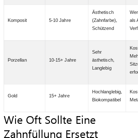
Ästhetisch
Wen
Komposit
5-10 Jahre
(Zahnfarbe),
als
Schützend
Ver
Kost
Sehr
Meh
Porzellan
10-15+ Jahre
ästhetisch,
Sit
Langlebig
erfo
Hochlanglebig,
Kost
Gold
15+ Jahre
Biokompatibel
Met
Wie Oft Sollte Eine
Zahnfüllung Ersetzt