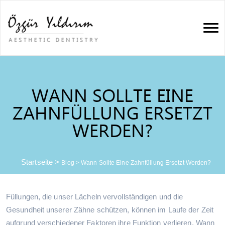
WANN SOLLTE EINE
ZAHNFÜLLUNG ERSETZT
WERDEN?
Startseite
>
Blog
>
Wann Sollte Eine Zahnfüllung Ersetzt Werden?
Füllungen, die unser Lächeln vervollständigen und die
Gesundheit unserer Zähne schützen, können im Laufe der Zeit
aufgrund verschiedener Faktoren ihre Funktion verlieren. Wann