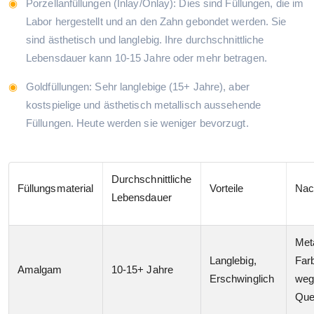
Porzellanfüllungen (Inlay/Onlay): Dies sind Füllungen, die im
Labor hergestellt und an den Zahn gebondet werden. Sie
sind ästhetisch und langlebig. Ihre durchschnittliche
Lebensdauer kann 10-15 Jahre oder mehr betragen.
Goldfüllungen: Sehr langlebige (15+ Jahre), aber
kostspielige und ästhetisch metallisch aussehende
Füllungen. Heute werden sie weniger bevorzugt.
Durchschnittliche
Füllungsmaterial
Vorteile
Nac
Lebensdauer
Met
Langlebig,
Far
Amalgam
10-15+ Jahre
Erschwinglich
weg
Que