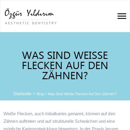
WAS SIND WEISSE F
LECKEN AUF DEN Z
ÄHNEN?
Startseite
>
Blog
>
Was Sind Weiße Flecken Auf Den Zähnen?
Weiße Flecken, auch Initialkaries genannt, können auf den
Zähnen auftreten und auf strukturelle Schwächen und eine
mögliche Kariesentwicklung hinweisen. In der Praxis lassen