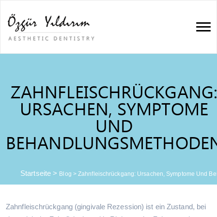
ZAHNFLEISCHRÜCKGANG
URSACHEN, SYMPTOME
UND
BEHANDLUNGSMETHODE
Startseite
>
Blog
>
Zahnfleischrückgang: Ursachen, Symptome Und B
Zahnfleischrückgang (gingivale Rezession) ist ein Zustand, bei