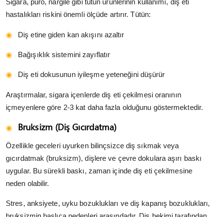
Sigara, puro, nargile gibi tütün ürünlerinin kullanımı, diş eti
hastalıkları riskini önemli ölçüde artırır. Tütün:
Diş etine giden kan akışını azaltır
Bağışıklık sistemini zayıflatır
Diş eti dokusunun iyileşme yeteneğini düşürür
Araştırmalar, sigara içenlerde diş eti çekilmesi oranının
içmeyenlere göre 2-3 kat daha fazla olduğunu göstermektedir.
Bruksizm (Diş Gıcırdatma)
Özellikle geceleri uyurken bilinçsizce diş sıkmak veya
gıcırdatmak (bruksizm), dişlere ve çevre dokulara aşırı baskı
uygular. Bu sürekli baskı, zaman içinde diş eti çekilmesine
neden olabilir.
Stres, anksiyete, uyku bozuklukları ve diş kapanış bozuklukları,
bruksizmin başlıca nedenleri arasındadır. Diş hekimi tarafından