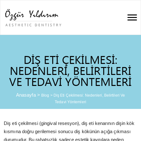
DIŞ ETI ÇEKILMESI:
NEDENLERI, BELIRTILERI
VE TEDAVI YÖNTEMLERI
Anasayfa
>
Blog
>
Diş Eti Çekilmesi: Nedenleri, Belirtileri Ve
Tedavi Yöntemleri
Diş eti çekilmesi (gingival resesyon), diş eti kenarının dişin kök
kısmına doğru gerilemesi sonucu diş kökünün açığa çıkması
durumudur. Bu rahatsızlık sadece estetik kaygılara neden