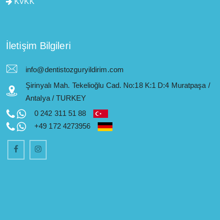
KVKK
İletişim Bilgileri
info@dentistozguryildirim.com
Şirinyalı Mah. Tekelioğlu Cad. No:18 K:1 D:4 Muratpaşa /
Antalya / TURKEY
0 242 311 51 88
+49 172 4273956