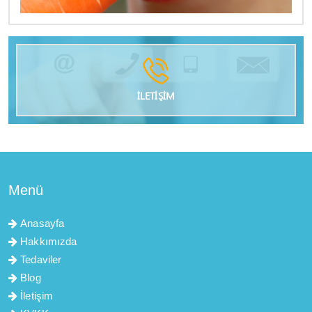
İLETİŞİM
Menü
Anasayfa
Hakkımızda
Tedaviler
Blog
İletişim