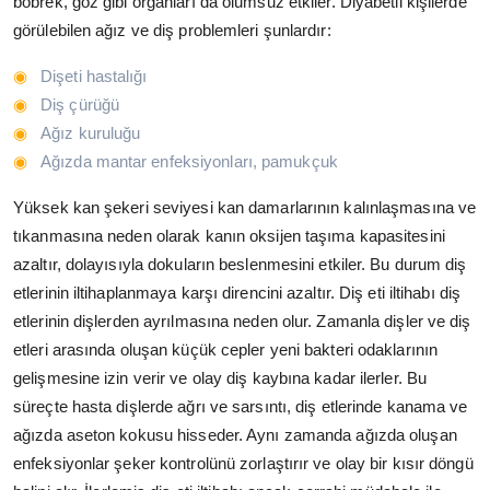
böbrek, göz gibi organları da olumsuz etkiler. Diyabetli kişilerde
görülebilen ağız ve diş problemleri şunlardır:
Dişeti hastalığı
Diş çürüğü
Ağız kuruluğu
Ağızda mantar enfeksiyonları, pamukçuk
Yüksek kan şekeri seviyesi kan damarlarının kalınlaşmasına ve
tıkanmasına neden olarak kanın oksijen taşıma kapasitesini
azaltır, dolayısıyla dokuların beslenmesini etkiler. Bu durum diş
etlerinin iltihaplanmaya karşı direncini azaltır. Diş eti iltihabı diş
etlerinin dişlerden ayrılmasına neden olur. Zamanla dişler ve diş
etleri arasında oluşan küçük cepler yeni bakteri odaklarının
gelişmesine izin verir ve olay diş kaybına kadar ilerler. Bu
süreçte hasta dişlerde ağrı ve sarsıntı, diş etlerinde kanama ve
ağızda aseton kokusu hisseder. Aynı zamanda ağızda oluşan
enfeksiyonlar şeker kontrolünü zorlaştırır ve olay bir kısır döngü