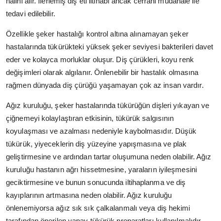
halini alır. İlerlemiş diş eti iltihabı ancak cerrahi müdahale ile
tedavi edilebilir.
Özellikle şeker hastalığı kontrol altına alınamayan şeker
hastalarında tükürükteki yüksek şeker seviyesi bakterileri davet
eder ve kolayca morluklar oluşur. Diş çürükleri, koyu renk
değişimleri olarak algılanır. Önlenebilir bir hastalık olmasına
rağmen dünyada diş çürüğü yaşamayan çok az insan vardır.
Ağız kuruluğu, şeker hastalarında tükürüğün dişleri yıkayan ve
çiğnemeyi kolaylaştıran etkisinin, tükürük salgısının
koyulaşması ve azalması nedeniyle kaybolmasıdır. Düşük
tükürük, yiyeceklerin diş yüzeyine yapışmasına ve plak
geliştirmesine ve ardından tartar oluşumuna neden olabilir. Ağız
kuruluğu hastanın ağrı hissetmesine, yaraların iyileşmesini
geciktirmesine ve bunun sonucunda iltihaplanma ve diş
kayıplarının artmasına neden olabilir. Ağız kuruluğu
önlenemiyorsa ağız sık sık çalkalanmalı veya diş hekimi
tarafından önerilen yapay tükürük preparatları kullanılmalıdır.