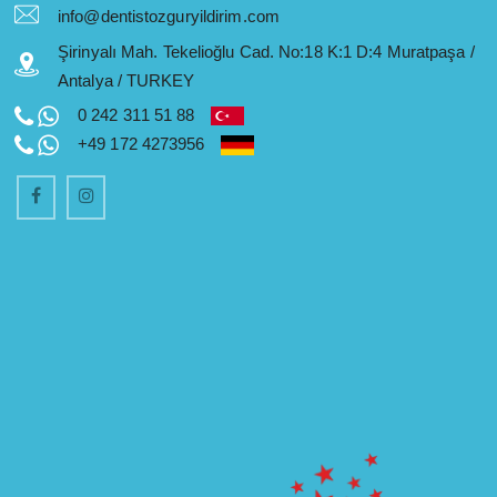
info@dentistozguryildirim.com
Şirinyalı Mah. Tekelioğlu Cad. No:18 K:1 D:4 Muratpaşa /
Antalya / TURKEY
0 242 311 51 88
+49 172 4273956